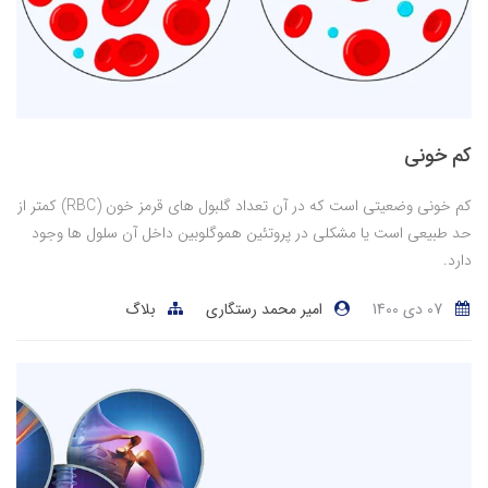
کم خونی
کم خونی وضعیتی است که در آن تعداد گلبول های قرمز خون (RBC) کمتر از
حد طبیعی است یا مشکلی در پروتئین هموگلوبین داخل آن سلول ها وجود
دارد.
07 دی 1400
امیر محمد رستگاری
بلاگ