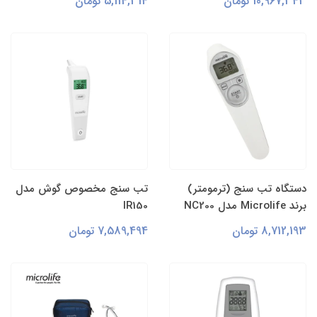
10,967,343 تومان
5,114,314 تومان
دستگاه تب سنج (ترمومتر)
تب سنج مخصوص گوش مدل
برند Microlife مدل NC200
IR150
8,712,193 تومان
7,589,494 تومان