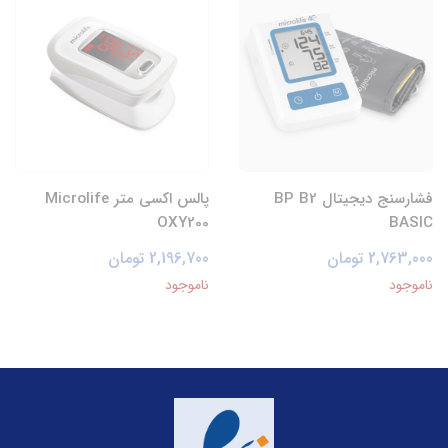
فشارسنج دیجیتال BP B2
پالس اکسی متر Microlife
OXY200
BASIC
2,763,000 تومان
2,196,700 تومان
ناموجود
ناموجود