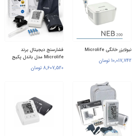
نبولایزر خانگی Microlife
فشارسنج دیجیتال برند
Microlife مدل باندل پکیج
10,017,742 تومان
8,607,520 تومان