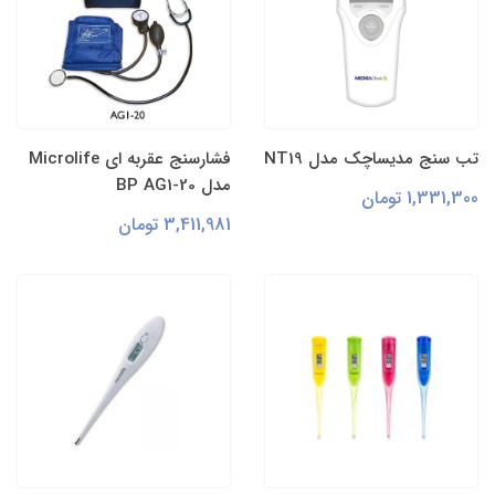
تب سنج مدیساچک مدل NT19
فشارسنج عقربه ای Microlife
مدل BP AG1-20
1,331,300 تومان
3,411,981 تومان