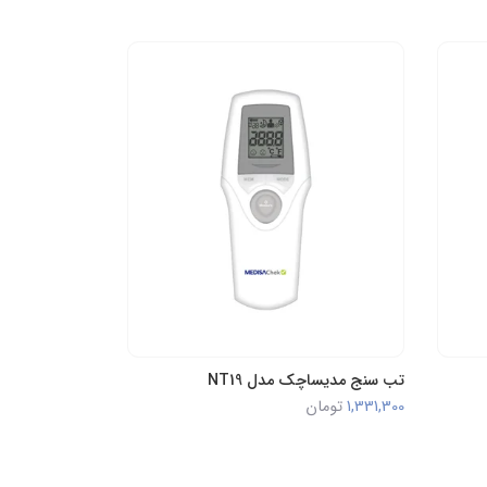
تب سنج مدیساچک مدل NT19
1,331,300
تومان