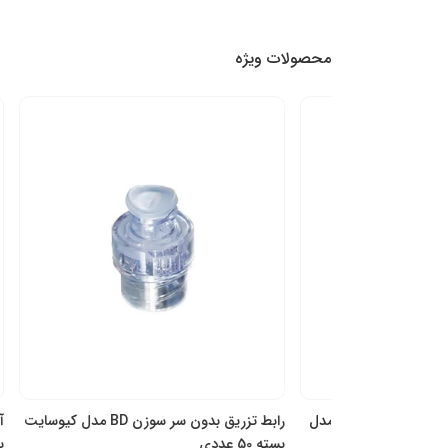
محصولات ویژه
سه راهی تزریق (سه راهی آنژیوکت) BD مدل
رابط تزریق بدون سر سوزن BD مدل کیوسایت
بسته 50 عددی
بسته 50 عددی