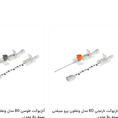
آنژیوکت نارنجی BD مدل ونفلون پرو سِیفتی
آنژیوکت طوسی BD مدل ونفلون پ
بسته 50 عددی