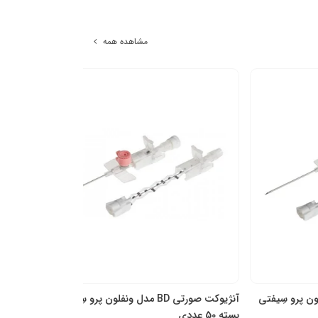
مشاهده همه
رو سِیفتی
آنژیوکت صورتی BD مدل ونفلون پرو سِیفتی
آن
بسته 50 عددی
45 میلی متر بسته 50 عددی