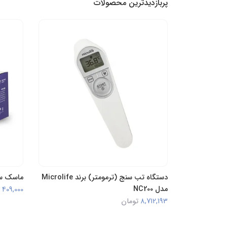
پربازدیدترین محصولات
دستگاه تب سنج (ترمومتر) برند Microlife
ماسک سه لای
مدل NC200
409,000
8,712,193
تومان