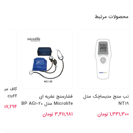
محصولات مرتبط
cuff
تب سنج مدیساچک مدل
فشارسنج عقربه ای
NT19
Microlife مدل BP AG1-20
2,957,294 توم
1,331,300 تومان
3,411,981 تومان