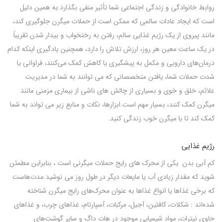
روابط خانوادگی و زندگی اجتماعی شما تأثیر منفی بگذارد.
به همین دلیل
است که ایجاد عادات سالمی که ممکن است از حملات میگرن جلوگیری کند،
مانند پیروی از یک رژیم غذایی سالم، رفتن به رختخواب و بیدار شدن تقریباً
در یک ساعت معین هر روز، ارزش تلاش را دارد، همچنین یادگیری اینکه کدام
درمان‌های دارویی و مکمل به پیشگیری یا کاهش کمک می‌کنند، فراوانی یا
شدت حملات شما، یافتن متخصصانی که می توانند به شما در مدیریت
علائم، خلق و خوی و بسیاری از چالش های ناشی از بیماری مزمنی مانند
میگرن کمک کنند، بسیار مهم است.
ابزارها، نکات و منابع زیر می تواند به شما
کمک کند تا با میگرن خوب زندگی کنید.
رژیم غذایی
کم آبی بدن یکی از محرک های رایج حملات میگرنی است ، بنابراین مطمئن
شوید که مقدار زیادی آب یا مایعات دیگر در طول روز می نوشید.مدت‌هاست
که برخی غذاها یا انواع غذاها به عنوان محرک‌های رایج میگرن شناخته
شده‌اند : شکلات، کافئین، آجیل، مرکبات، آسپارتام، غذاهای چرب، و غذاهای
حاوی نیترات، مواد شیمیایی موجود در هات داگ و سایر گوشت‌های