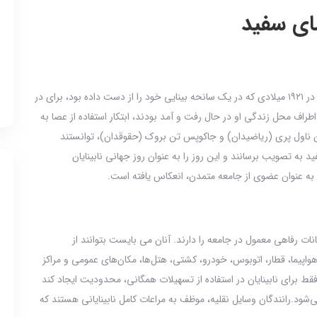
صای سفید
یک عکاس از اهالی شهر بریستول انگلیس به نام جیمز بیگز در ۱۹۲۱ میلادی که در یک سانحه بینایی خود را از دست داده بود، برای در
اطراف محل زندگی او در حال رفت و آمد بودند، ابتکار استفاده از عصا به
آن ناول‌ پری (ریاضیدان) و جاکوپس تن ‌بروک (حقوقدان)، توانستند
ید به تصویب برسانند و این روز را به عنوان روز جهانی نابینایان
ا به عنوان عضوی از جامعه‌ متمدن، انعکاس یافته است.
انات رفاهی معمول در جامعه را دارند. آنان می بایست بتوانند از
ند هواپیما، قطار، اتوبوس، خودرو، کشتی، هتل‌ها، مکان‌های عمومی و مراکز
قط برای نابینایان در استفاده از تسهیلات همگانی، محدودیت ایجاد کند
ی‌شود.
رانندگان وسایل نقلیه، موظف به مراعات کامل نابینایانی هستند که